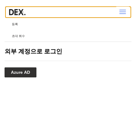
탐
로그인
색
전
환
등록
초대 회수
외부 계정으로 로그인
Azure AD