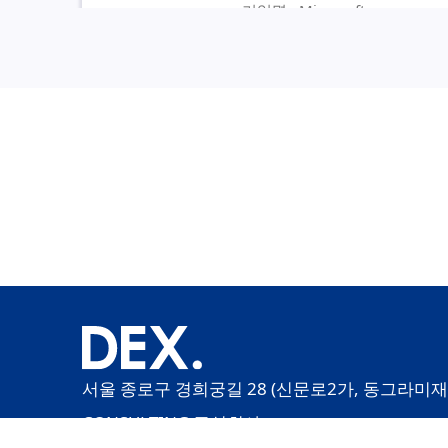
기업명 : Microsoft
산업 : IT
서비스 : 기업교육
솔루션 : Power Apps,Power A
기간 : 2022-11-01 ~ 2023-06
두산
기업명 : 두산
산업 : 제조
서비스 : 기업교육
솔루션 : M365
기간 : 2022-03-01 ~ 2022-11
서울 종로구 경희궁길 28 (신문로2가, 동그라미재단),
CONSULTING 주식회사