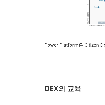
Power Platform은 Citize
DEX의 교육