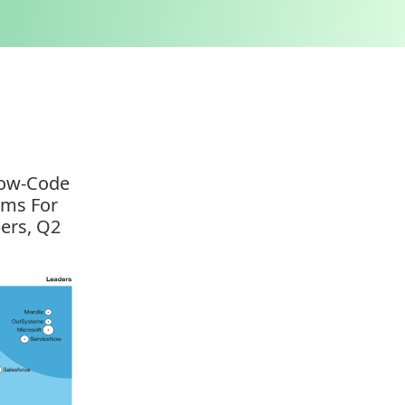
Low-Code
rms For
ers, Q2