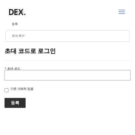
탐
로그인
색
전
환
등록
초대 회수
초대 코드로 로그인
초대 코드
기존 거래처 있음
등록