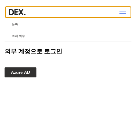
탐
로그인
색
전
환
등록
초대 회수
외부 계정으로 로그인
Azure AD