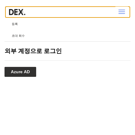
탐
로그인
색
전
환
등록
초대 회수
외부 계정으로 로그인
Azure AD